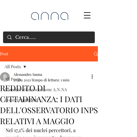
Post
All Posts
Alessandro Sanna
All Posts
21 giu 2021
Tempo di lettura: 1 min
REDDITO DI
Comunicati associazione A.N.NA
CITTADINANZA: I DATI
I vostri contributi
DELL'OSSERVATORIO INPS
RELATIVI A MAGGIO
Nel 17,1% dei nuclei percettori, a 