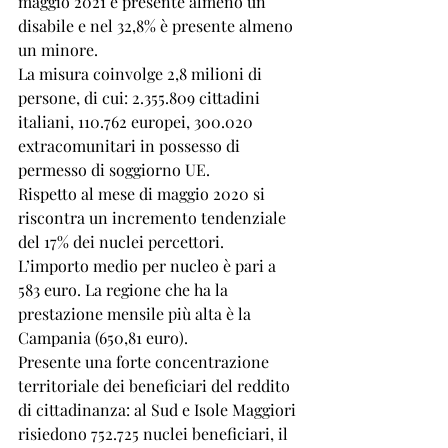
maggio 2021 è presente almeno un 
disabile e nel 32,8% è presente almeno 
un minore. 
La misura coinvolge 2,8 milioni di 
persone, di cui: 2.355.809 cittadini 
italiani, 110.762 europei, 300.020 
extracomunitari in possesso di 
permesso di soggiorno UE. 
Rispetto al mese di maggio 2020 si 
riscontra un incremento tendenziale 
del 17% dei nuclei percettori. 
L’importo medio per nucleo è pari a 
583 euro. La regione che ha la 
prestazione mensile più alta è la 
Campania (650,81 euro).
Presente una forte concentrazione 
territoriale dei beneficiari del reddito 
di cittadinanza: al Sud e Isole Maggiori 
risiedono 752.725 nuclei beneficiari, il 