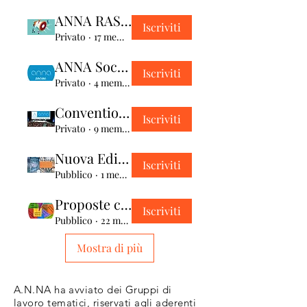
ANNA RASSEGNA STAMPA
Iscriviti
Privato
·
17 membri
ANNA Social media
Iscriviti
Privato
·
4 membri
Convention Navigator
Iscriviti
Privato
·
9 membri
Nuova Edizione "Navigator (a vista). ."
Iscriviti
Pubblico
·
1 membro
Proposte categoria professionale
Iscriviti
Pubblico
·
22 membri
Mostra di più
A.N.NA ha avviato dei Gruppi di
lavoro tematici, riservati agli aderenti