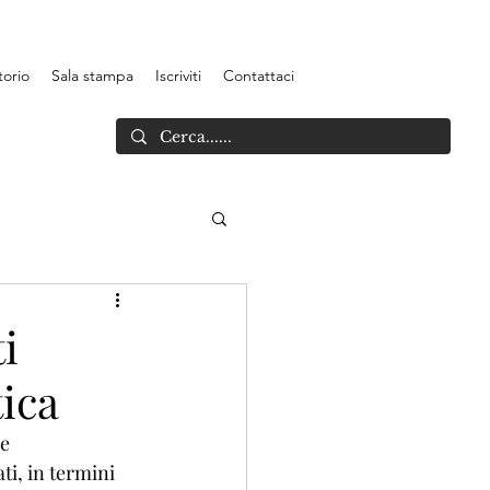
torio
Sala stampa
Iscriviti
Contattaci
i
tica
e 
ti, in termini 