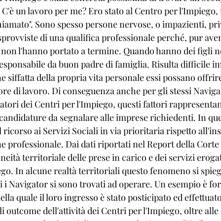
" C'è un lavoro per me? Ero stato al Centro per l'Impiego, t
amato". Sono spesso persone nervose, o impazienti, priv
sprovviste di una qualifica professionale perché, pur ave
, non l'hanno portato a termine. Quando hanno dei figli 
esponsabile da buon padre di famiglia. Risulta difficile 
 siffatta della propria vita personale essi possano offrir
tore di lavoro. Di conseguenza anche per gli stessi Navigat
atori dei Centri per l'Impiego, questi fattori rappresentano
 candidature da segnalare alle imprese richiedenti. In qu
el ricorso ai Servizi Sociali in via prioritaria rispetto all'
e professionale. Dai dati riportati nel Report della Corte 
eità territoriale delle prese in carico e dei servizi eroga
go. In alcune realtà territoriali questo fenomeno si spiega
i i Navigator si sono trovati ad operare. Un esempio è for
la quale il loro ingresso è stato posticipato ed effettuato
 outcome dell'attività dei Centri per l'Impiego, oltre alle 