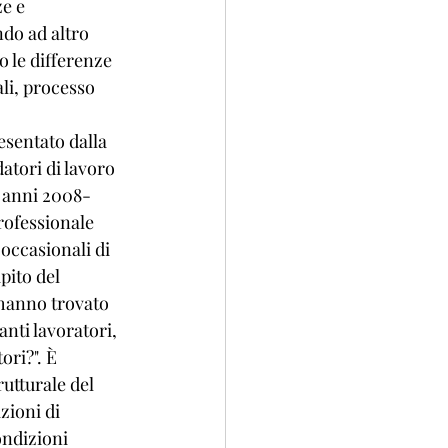
e e 
do ad altro 
 le differenze 
ali, processo 
sentato dalla 
atori di lavoro 
i anni 2008-
rofessionale 
 occasionali di 
pito del 
hanno trovato 
nti lavoratori, 
ori?". È 
utturale del 
zioni di 
ondizioni 