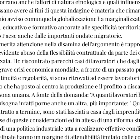
rrano anche fattori di natura etnologica e quali influenz
sano avere ai fini di questa indagine è materia che riman
 mio avviso comunque la globalizzazione ha marginalizzato
, educativo e formativo ancorate alle specificità territori
o Paese anche dalle importanti ondate migratorie.
 merita attenzione nella disamina dell'argomento è rappre
vidente abuso della flessibilità contrattuale da parte dei d
zata. Ho riscontrato parecchi casi di lavoratori che dagl
 grave crisi economica mondiale, a fronte di un passato p
inuità e regolarità, si sono ritrovati ad essere lavoratori
 che ha posto al centro la produzione e il profitto a disca
ona umana. A fonte della domanda: "A quanti lavoratori 
bisogna infatti porne anche un'altra, più importante: " Qua
ratto a termine, sono stati lasciati a casa dagli imprendit
se di queste considerazioni ed in attesa di una riforma str
i una politica industriale atta a realizzare effettive condi
fettuate hanno un margine di attendibilità limitato dalle c