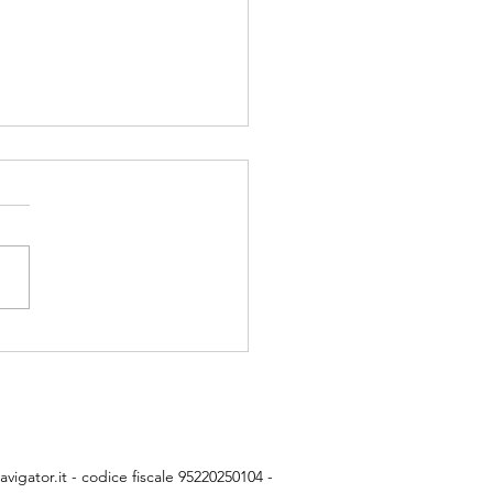
ie Professore
vigator.it
- codice fiscale 95220250104 -