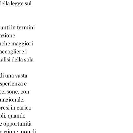
della legge sul 
unti in termini 
azione 
anche maggiori 
accogliere i 
lisi della sola 
di una vasta 
esperienza e 
persone, con 
unzionale. 
resi in carico 
oli, quando 
le opportunità 
upazione, non di 