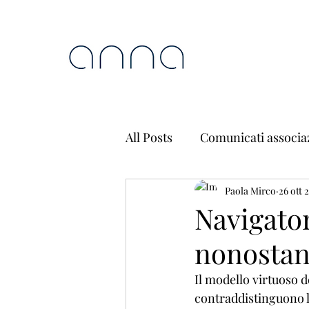
All Posts
Comunicati associa
Paola Mirco
26 ott 
Navigator
nonostant
Il modello virtuoso d
contraddistinguono le