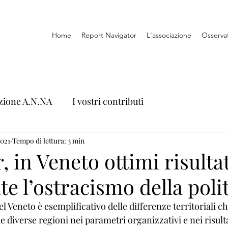
Home
Report Navigator
L'associazione
Osserva
zione A.N.NA
I vostri contributi
2021
Tempo di lettura: 3 min
, in Veneto ottimi risultat
e l’ostracismo della poli
el Veneto è esemplificativo delle differenze territoriali ch
 diverse regioni nei parametri organizzativi e nei risulta