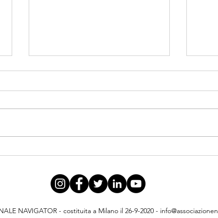
A.N.NA. INCONTRA GLI
ASSISTENTI SOCIALI
Un utile confronto su temi e
prospettive di interesse comune.
Graz
E NAVIGATOR - costituita a Milano il 26-9-2020 -
info@associazionena