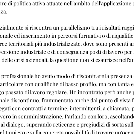
ure di politica attiva attuate nell'ambito dell'applicazione 
nza.
ialmente si riscontra un parallelismo tra i risultati raggi
nale ed inserimento in percorsi formativi o di riqualific
ree territoriali più industrializzate, dove sono presenti 
ersione industriale e di conseguenza posti di lavoro per 
delle crisi aziendali, la questione non si esaurisce nell'ana
 professionale ho avuto modo di riscontrare la presenza 
 particolare con qualifiche di basso profilo, ma con tanta 
o passato di lavoro regolare. Ho incontrato però anche 
nale discontinuo, frammentato anche dal punto di vista f
gati con contratti a termine, intermittenti, a chiamata, p
 lavoro in somministrazione. Parlando con loro, ascoltand
i al dialogo, superando reticenze e pregiudizi di sorta sul
r l'Impiego e sulla concreta possibilità di trovare un'occ