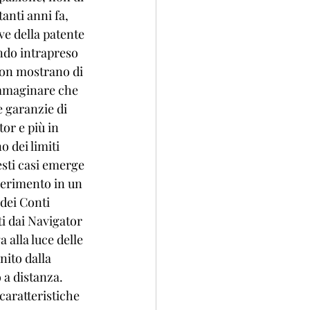
anti anni fa, 
e della patente 
ndo intrapreso 
non mostrano di 
immaginare che 
e garanzie di 
or e più in 
 dei limiti 
esti casi emerge 
inserimento in un 
dei Conti 
ti dai Navigator 
 alla luce delle 
nito dalla 
 a distanza. 
caratteristiche 