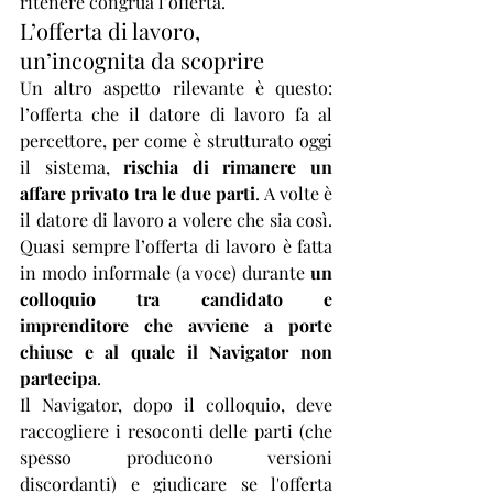
ritenere congrua l’offerta.
L’offerta di lavoro, 
un’incognita da scoprire
Un altro aspetto rilevante è questo: 
l’offerta che il datore di lavoro fa al 
percettore, per come è strutturato oggi 
il sistema, 
rischia di rimanere un 
affare privato tra le due parti
. A volte è 
il datore di lavoro a volere che sia così. 
Quasi sempre l’offerta di lavoro è fatta 
in modo informale (a voce) durante 
un 
colloquio tra candidato e 
imprenditore che avviene a porte 
chiuse e al quale il Navigator non 
partecipa
. 
Il Navigator, dopo il colloquio, deve 
raccogliere i resoconti delle parti (che 
spesso producono versioni 
discordanti) e giudicare se l'offerta 