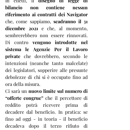
In effetti, il 
disegno di legge di 
bilancio non contiene nessun 
riferimento ai contratti dei Navigator 
che, come sappiamo, 
scadranno il 31 
dicembre 2021
 e che, al momento, 
sembrerebbero non essere rinnovati. 
Di contro 
vengono introdotte nel 
sistema le Agenzie Per il Lavoro 
private 
che dovrebbero, secondo le 
intenzioni (neanche tanto malcelate) 
dei legislatori, sopperire alle presunte 
debolezze di chi si è occupato fino ad 
ora della misura.
Ci sarà un 
nuovo limite sul numero di 
“offerte congrue”
 che il percettore di 
reddito potrà ricevere prima di 
decadere dal beneficio. In pratica: se 
fino ad oggi - in teoria - il beneficio 
decadeva dopo il terzo rifiuto di 