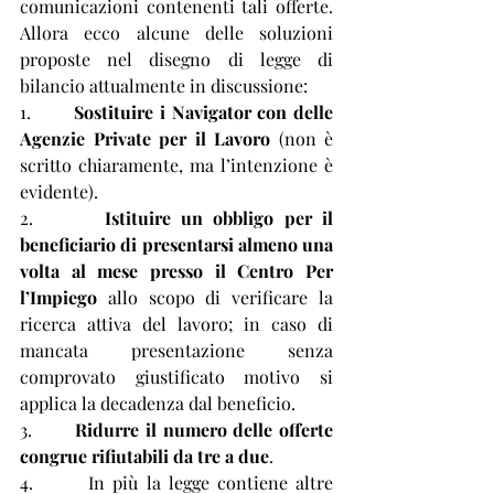
comunicazioni contenenti tali offerte. 
Allora ecco alcune delle soluzioni 
proposte nel disegno di legge di 
bilancio attualmente in discussione: 
1.       
Sostituire i Navigator con delle 
Agenzie Private per il Lavoro
 (non è 
scritto chiaramente, ma l’intenzione è 
evidente).
2.       
Istituire un obbligo per il 
beneficiario di presentarsi almeno una 
volta al mese presso il Centro Per 
l’Impiego
 allo scopo di verificare la 
ricerca attiva del lavoro; in caso di 
mancata presentazione senza 
comprovato giustificato motivo si 
applica la decadenza dal beneficio.
3.       
Ridurre il numero delle offerte 
congrue rifiutabili da tre a due
.
4.       In più la legge contiene altre 