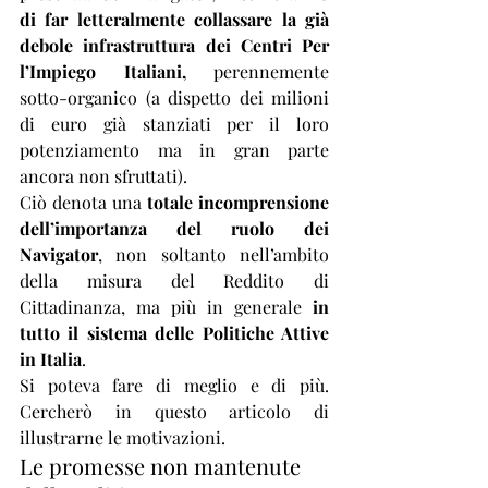
di far letteralmente collassare la già 
debole infrastruttura dei Centri Per 
l’Impiego Italiani, 
perennemente 
sotto-organico (a dispetto dei milioni 
di euro già stanziati per il loro 
potenziamento ma in gran parte 
ancora non sfruttati).
Ciò denota una 
totale incomprensione 
dell’importanza del ruolo dei 
Navigator
, non soltanto nell’ambito 
della misura del Reddito di 
Cittadinanza, ma più in generale 
in 
tutto il sistema delle Politiche Attive 
in Italia
.
Si poteva fare di meglio e di più.   
Cercherò in questo articolo di 
illustrarne le motivazioni.
Le promesse non mantenute 