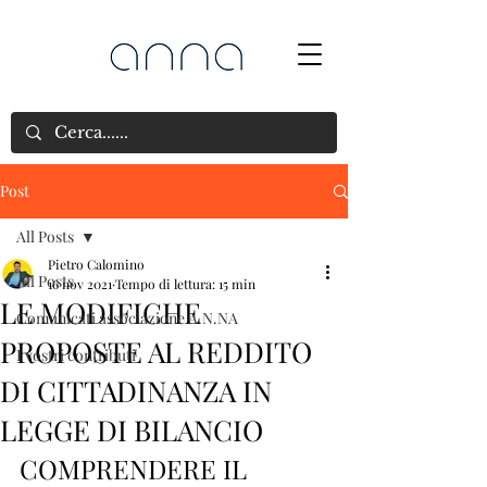
Post
All Posts
Pietro Calomino
All Posts
16 nov 2021
Tempo di lettura: 15 min
LE MODIFICHE
Comunicati associazione A.N.NA
PROPOSTE AL REDDITO
I vostri contributi
DI CITTADINANZA IN
LEGGE DI BILANCIO
COMPRENDERE IL 