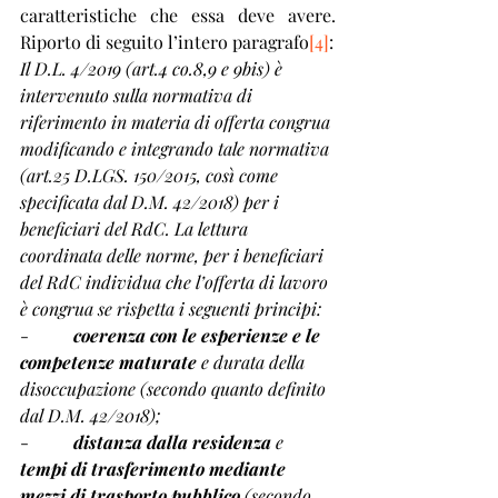
caratteristiche che essa deve avere. 
Riporto di seguito l’intero paragrafo
[4]
:
Il D.L. 4/2019 (art.4 co.8,9 e 9bis) è 
intervenuto sulla normativa di 
riferimento in materia di offerta congrua 
modificando e integrando tale normativa 
(art.25 D.LGS. 150/2015, così come 
specificata dal D.M. 42/2018) per i 
beneficiari del RdC. La lettura 
coordinata delle norme, per i beneficiari 
del RdC individua che l’offerta di lavoro 
è congrua se rispetta i seguenti principi: 
-          
coerenza con le esperienze e le 
competenze maturate
 e durata della 
disoccupazione (secondo quanto definito 
dal D.M. 42/2018); 
-          
distanza dalla residenza
 e 
tempi di trasferimento mediante 
mezzi di trasporto pubblico
 (secondo 