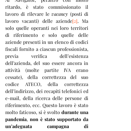
ritardo, è stato commissionato il 
lavoro di rilevare le
 vacancy
 (posti di 
lavoro vacanti) delle aziende
[2]
. Ma 
solo quelle operanti nei loro territori 
di riferimento e solo quelle delle 
aziende presenti in un elenco di codici 
fiscali fornito a ciascun professionista, 
previa verifica dell’esistenza 
dell’azienda, del suo essere ancora in 
attività (molte partite IVA erano 
cessate), della correttezza del suo 
codice ATECO, della correttezza 
dell’indirizzo, dei recapiti telefonici ed 
e-mail, della ricerca delle persone di 
riferimento, ecc. Questo lavoro è stato 
molto faticoso, si è svolto 
durante una 
pandemia
, 
non è stato supportato da 
un’adeguata campagna di 