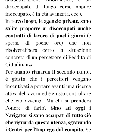
disoccupato di lungo corso oppure 
inoccupato, è in età avanzata, ecc.). 
In terzo luogo, le 
agenzie private, sono 
solite proporre ai disoccupati anche 
contratti di lavoro di pochi giorni
 (e 
spesso di poche ore) che non 
risolverebbero certo la situazione 
concreta di un percettore di Reddito di 
Cittadinanza.
Per quanto riguarda il secondo punto, 
è giusto che i percettori vengano 
incentivati a portare avanti una ricerca 
attiva del lavoro ed è giusto controllare 
che ciò avvenga. Ma chi si prenderà 
l’onere di farlo? 
Sino ad oggi i 
Navigator si sono occupati di tutto ciò 
che riguarda questa utenza, sgravando 
i Centri per l’Impiego dal compito
. Se 