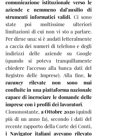
comunicazione istituzionale verso le 
aziende e nemmeno dal’ausilio di 
strumenti informatici validi
. Ci sono 
state poi moltissime ulteriori 
limitazioni di cui non vi sto a parlare. 
Per dirne una: si è andati letteralmente 
a caccia dei numeri di telefono e degli 
indirizzi delle aziende su Google 
(quando si poteva tranquillamente 
chiedere l’accesso alla banca dati del 
Registro delle Imprese). Alla fine, 
le
vacancy
 rilevate non sono mai 
confluite in una piattaforma nazionale 
capace di incrociare le domande delle 
imprese con i profili dei lavoratori
. 
Ciononostante, 
a Ottobre 2020
 (quindi 
più di un anno fa), secondo i dati del 
recente rapporto della Corte dei Conti, 
i Navigator italiani avevano rilevato 