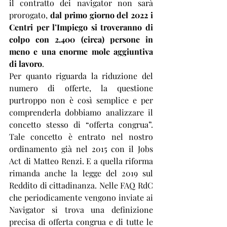
il contratto dei navigator non sarà 
prorogato, 
dal primo giorno del 2022 i 
Centri per l’Impiego si troveranno di 
colpo con 2.400 (circa) persone in 
meno e una enorme mole aggiuntiva 
di lavoro
.
Per quanto riguarda la riduzione del 
numero di offerte, la questione 
purtroppo non è così semplice e per 
comprenderla dobbiamo analizzare il 
concetto stesso di “offerta congrua”. 
Tale concetto è entrato nel nostro 
ordinamento già nel 2015 con il Jobs 
Act di Matteo Renzi. E a quella riforma 
rimanda anche la legge del 2019 sul 
Reddito di cittadinanza. Nelle FAQ RdC 
che periodicamente vengono inviate ai 
Navigator si trova una definizione 
precisa di offerta congrua e di tutte le 