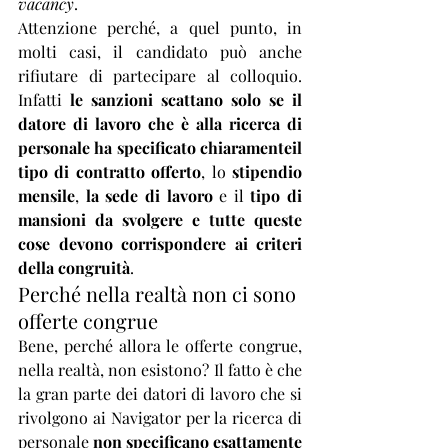
vacancy
. 
Attenzione perché, a quel punto, in 
molti casi, il candidato può anche 
rifiutare di partecipare al colloquio. 
Infatti 
le sanzioni scattano solo se il 
datore di lavoro che è alla ricerca di 
personale ha specificato chiaramenteil 
tipo di contratto offerto
, lo 
stipendio 
mensile
, 
la sede di lavoro
 e il 
tipo di 
mansioni da svolgere e tutte queste 
cose devono corrispondere ai criteri 
della congruità
. 
Perché nella realtà non ci sono 
offerte congrue
Bene, perché allora le offerte congrue, 
nella realtà, non esistono? Il fatto è che 
la gran parte dei datori di lavoro che si 
rivolgono ai Navigator per la ricerca di 
personale 
non specificano esattamente 