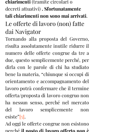
chiarimenti
 (tramite circolari o 
decreti attuativi) 
. Sfortunatamente 
tali chiarimenti non sono mai arrivati
. 
Le offerte di lavoro (non) fatte 
dai Navigator 
Tornando alla proposta del Governo, 
risulta assolutamente inutile ridurre il 
numero delle offerte congrue da tre a 
due, questo semplicemente perché, per 
dirla con le parole di chi ha studiato 
bene la materia, “chiunque si occupi di 
orientamento e accompagnamento del 
lavoro potrà confermare che il termine 
offerta/proposta di lavoro congruo non 
ha nessun senso, perché nel mercato 
del lavoro semplicemente non 
esiste”
[5]
.
Ad oggi le offerte congrue non esistono 
perché
 il posto di lavoro offerto non è 