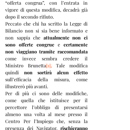
“offerta congrua”, con l’entrata in 
vigore di questa modifica, decadrà già 
dopo il secondo rifiuto.
Peccato che chi ha scritto la Legge di 
Bilancio non si sia bene informato e 
non sappia che 
attualmente non ci 
sono offerte congrue
 e 
certamente 
non viaggiano tramite raccomandata
come invece sembra credere il 
Ministro Brunetta
[1]
. Tale modifica 
quindi 
non sortirà alcun effetto
sull’efficacia della misura, come 
illustrerò più avanti. 
Per di più ci sono delle modifiche, 
come quella che istituisce per il 
percettore l’obbligo di presentarsi 
almeno una volta al mese presso il 
Centro Per l’Impiego che, senza la 
presenza dei Navigator, 
rischieranno 