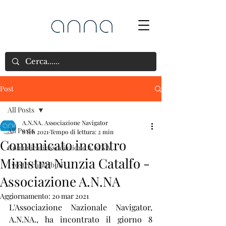
Post
All Posts
A.N.NA. Associazione Navigator
All Posts
8 feb 2021
Tempo di lettura: 2 min
Comunicato incontro
Comunicati associazione A.N.NA
Ministra Nunzia Catalfo -
I vostri contributi
Associazione A.N.NA
Aggiornamento:
20 mar 2021
L'Associazione Nazionale Navigator, 
A.N.NA., ha incontrato il giorno 8 