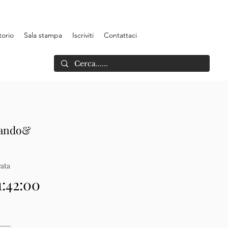
torio
Sala stampa
Iscriviti
Contattaci
uando&
ata
1:42:00