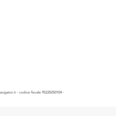
vigator.it
- codice fiscale 95220250104 -