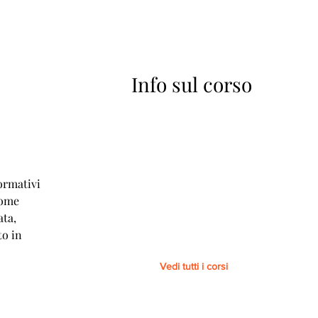
Info sul corso
A
ormativi
come
ata,
to in
Vedi tutti i corsi