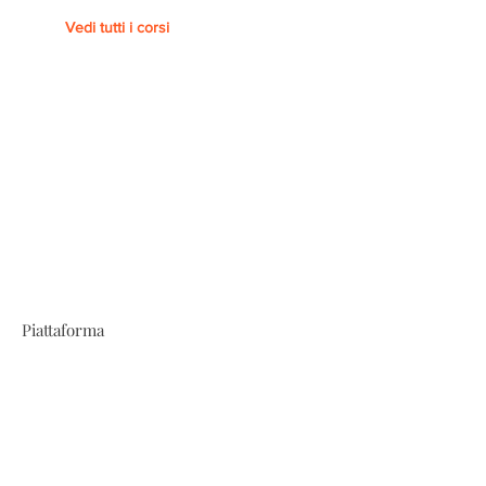
Vedi tutti i corsi
Piattaforma
KHAN ACADEMY
Siamo un'organizzazione no-profit
con la missione di fornire
un'istruzione gratuita e di primo