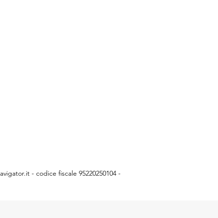
vigator.it
- codice fiscale 95220250104 -