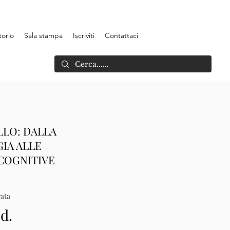
torio
Sala stampa
Iscriviti
Contattaci
LLO: DALLA
IA ALLE
COGNITIVE
ata
.d.