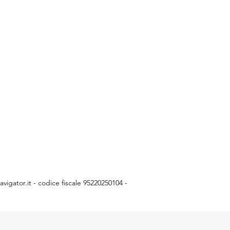
vigator.it
- codice fiscale 95220250104 -