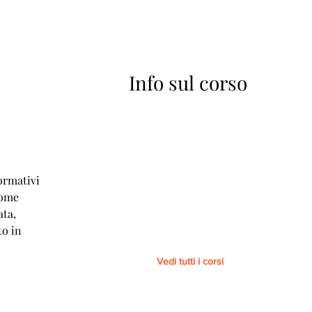
Info sul corso
A
ormativi
come
ata,
to in
Vedi tutti i corsi