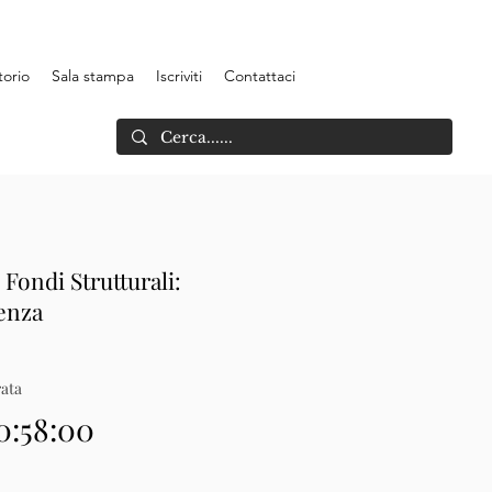
torio
Sala stampa
Iscriviti
Contattaci
Fondi Strutturali:
enza
ata
0:58:00