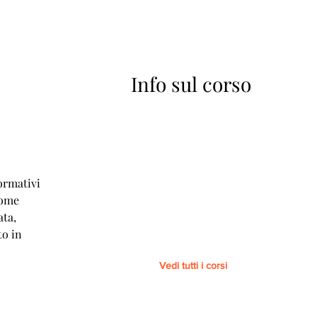
Info sul corso
A
ormativi
come
ata,
to in
Vedi tutti i corsi