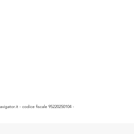
vigator.it
- codice fiscale 95220250104 -