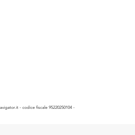
vigator.it
- codice fiscale 95220250104 -