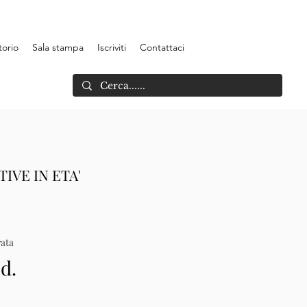
torio
Sala stampa
Iscriviti
Contattaci
IVE IN ETA'
ata
.d.