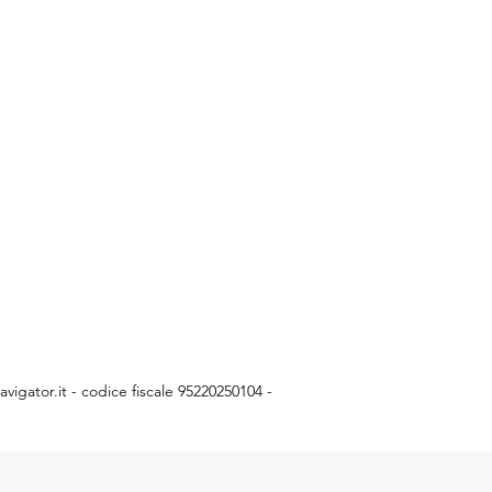
vigator.it
- codice fiscale 95220250104 -