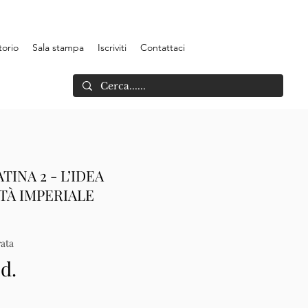
torio
Sala stampa
Iscriviti
Contattaci
INA 2 - L’IDEA
ETÀ IMPERIALE
ata
.d.