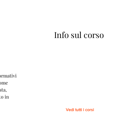
Info sul corso
A
ormativi
come
ata,
to in
Vedi tutti i corsi