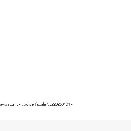
vigator.it
- codice fiscale 95220250104 -