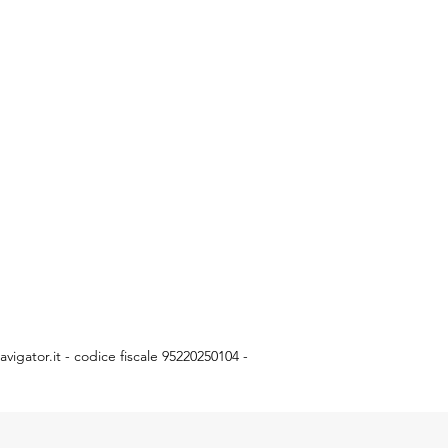
vigator.it
- codice fiscale 95220250104 -