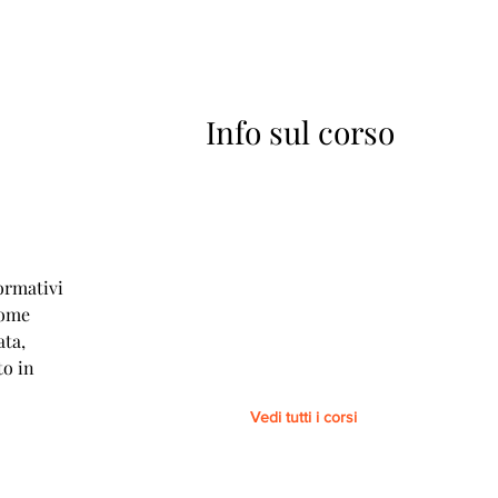
Info sul corso
A
ormativi
come
ata,
to in
Vedi tutti i corsi