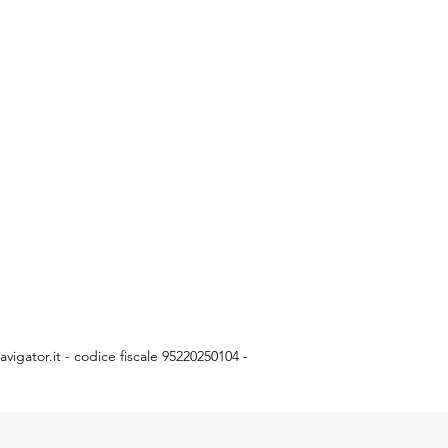
vigator.it
- codice fiscale 95220250104 -