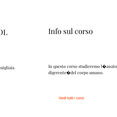
Info sul corso
OL
In questo corso studieremo l�anat
 migliaia
digerente�del corpo umano.
e
Vedi tutti i corsi