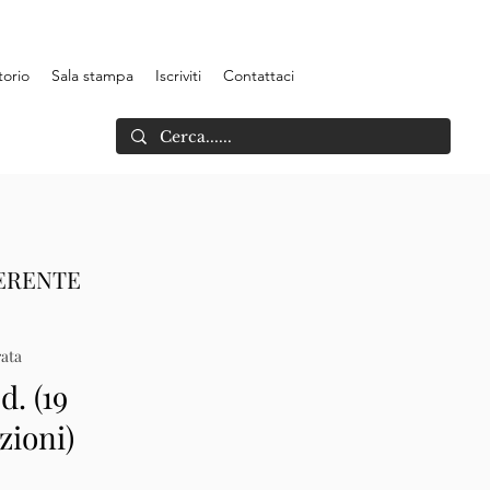
torio
Sala stampa
Iscriviti
Contattaci
GERENTE
ata
d. (19
zioni)