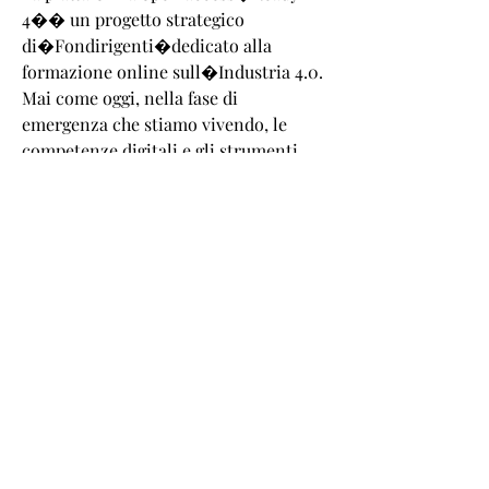
4�� un progetto strategico
di�Fondirigenti�dedicato alla
formazione online sull�Industria 4.0.
Mai come oggi, nella fase di
emergenza che stiamo vivendo, le
competenze digitali e gli strumenti
tecnologici risultano di estrema
importanza per continuare a svolgere
le quotidiane attivit� aziendali anche
a distanza.�Il progetto Ready 4
Microlearning pu� fornire un aiuto
prezioso a tutti coloro che hanno
bisogno di aggiornare rapidamente le
proprie competenze per affrontare
con maggiori strumenti questo
momento di difficolt�.