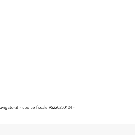
vigator.it
- codice fiscale 95220250104 -