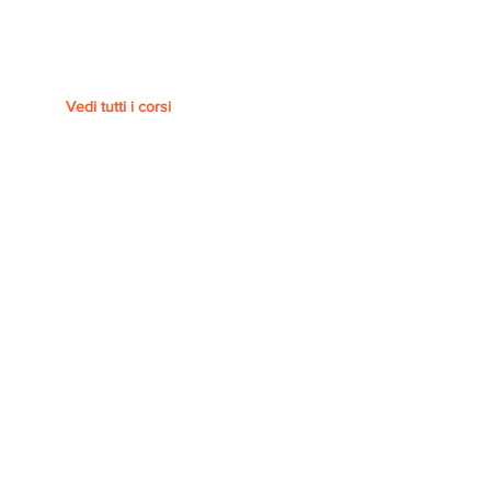
Vedi tutti i corsi
Piattaforma
UNIVERSITA' DI GINEVRA/
COURSERA