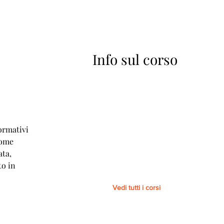
Info sul corso
A
ormativi
come
ata,
to in
Vedi tutti i corsi