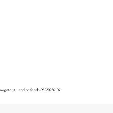
vigator.it
- codice fiscale 95220250104 -