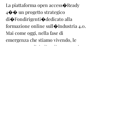
La piattaforma open access�Ready
4�� un progetto strategico
di�Fondirigenti�dedicato alla
formazione online sull�Industria 4.0.
Mai come oggi, nella fase di
emergenza che stiamo vivendo, le
competenze digitali e gli strumenti
tecnologici risultano di estrema
importanza per continuare a svolgere
le quotidiane attivit� aziendali anche
a distanza.�Il progetto Ready 4
Microlearning pu� fornire un aiuto
prezioso a tutti coloro che hanno
bisogno di aggiornare rapidamente le
proprie competenze per affrontare
con maggiori strumenti questo
momento di difficolt�.