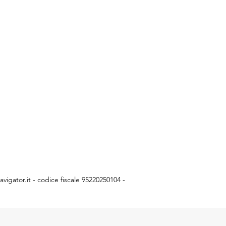
vigator.it
- codice fiscale 95220250104 -