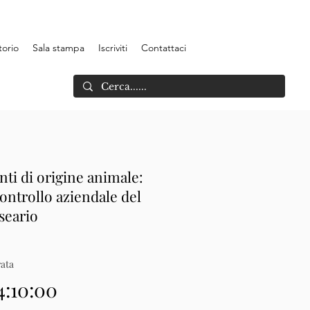
torio
Sala stampa
Iscriviti
Contattaci
nti di origine animale:
controllo aziendale del
aseario
ata
4:10:00