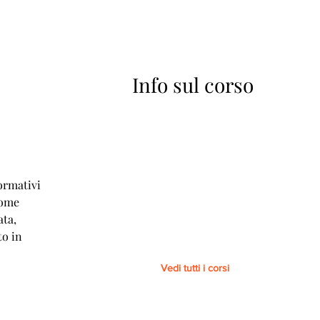
Info sul corso
A
ormativi
come
ata,
to in
Vedi tutti i corsi