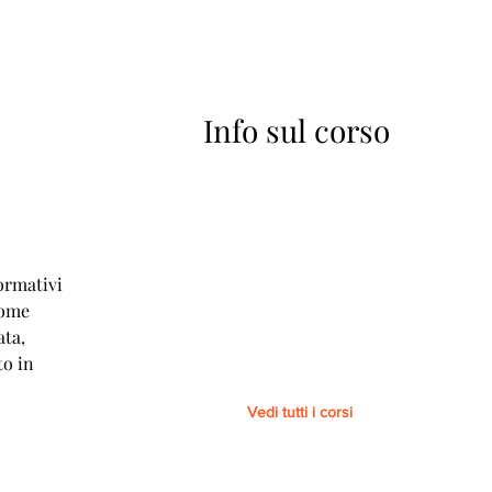
Info sul corso
A
ormativi
come
ata,
to in
Vedi tutti i corsi