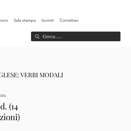
torio
Sala stampa
Iscriviti
Contattaci
LESE: VERBI MODALI
ata
d. (14
zioni)