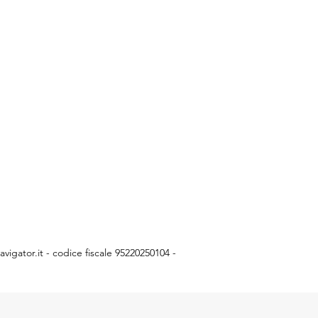
vigator.it
- codice fiscale 95220250104 -