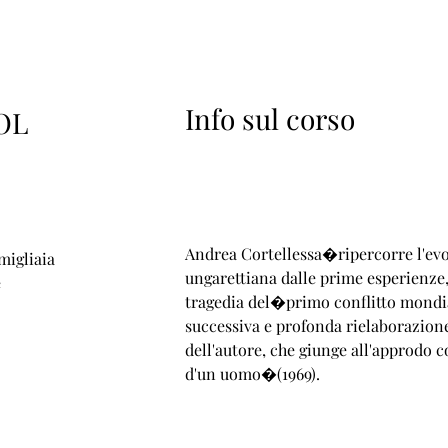
Info sul corso
OL
Andrea Cortellessa�ripercorre l'evo
 migliaia
ungarettiana dalle prime esperienze
e
tragedia del�primo conflitto mondia
successiva e profonda rielaborazion
dell'autore, che giunge all'approdo 
d'un uomo�(1969).