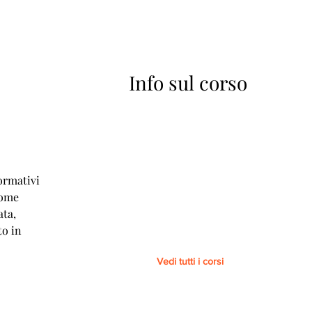
Info sul corso
A
ormativi
come
ata,
to in
Vedi tutti i corsi