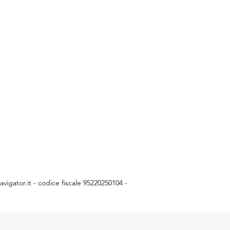
vigator.it
- codice fiscale 95220250104 -