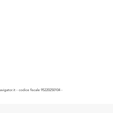
vigator.it
- codice fiscale 95220250104 -