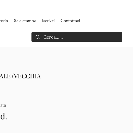
torio
Sala stampa
Iscriviti
Contattaci
ALE (VECCHIA
ata
.d.