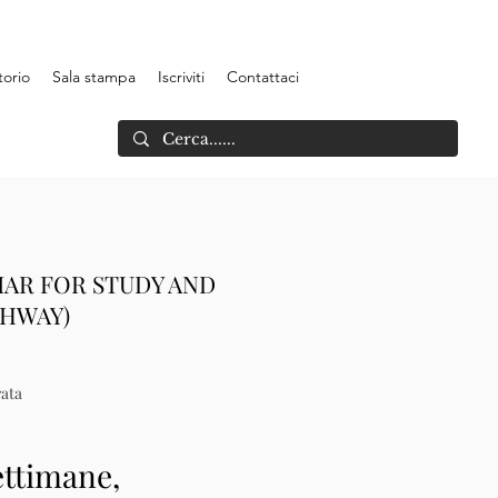
torio
Sala stampa
Iscriviti
Contattaci
AR FOR STUDY AND
THWAY)
ata
ettimane,