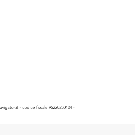
vigator.it
- codice fiscale 95220250104 -