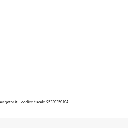
vigator.it
- codice fiscale 95220250104 -