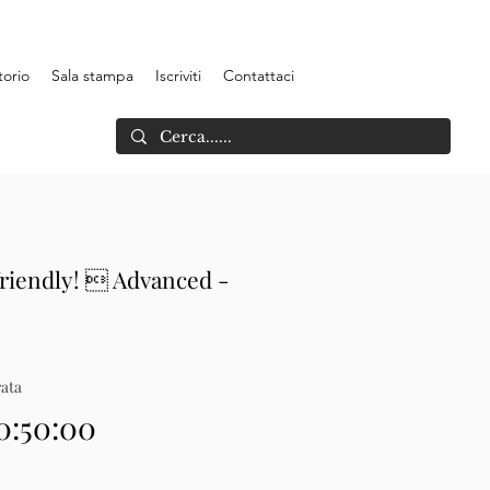
torio
Sala stampa
Iscriviti
Contattaci
friendly!  Advanced -
ata
0:50:00