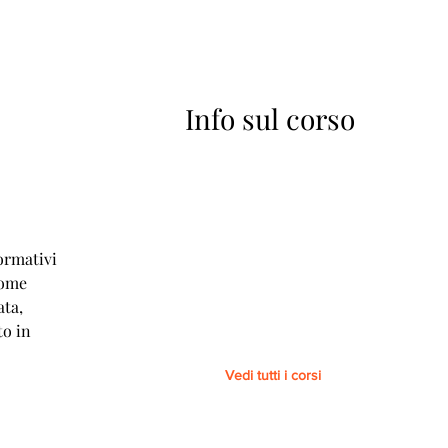
Info sul corso
A
ormativi
come
ata,
to in
Vedi tutti i corsi