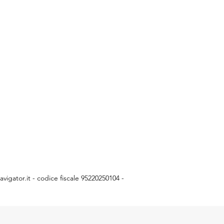
vigator.it
- codice fiscale 95220250104 -