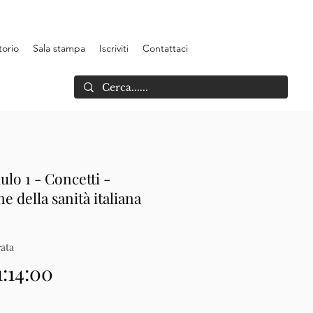
torio
Sala stampa
Iscriviti
Contattaci
o 1 - Concetti -
e della sanità italiana
ata
1:14:00