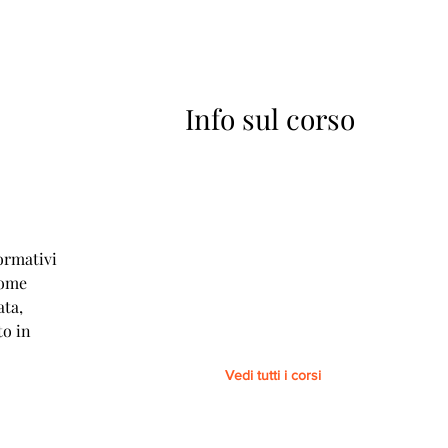
Info sul corso
A
ormativi
come
ata,
to in
Vedi tutti i corsi