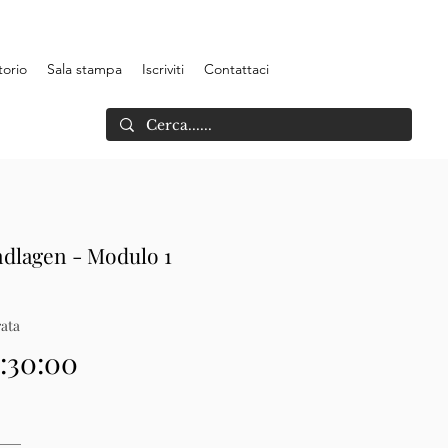
torio
Sala stampa
Iscriviti
Contattaci
ndlagen - Modulo 1
ata
2:30:00