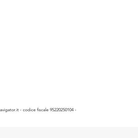
vigator.it
- codice fiscale 95220250104 -