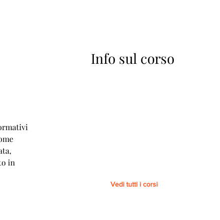
Info sul corso
A
ormativi
come
ata,
to in
Vedi tutti i corsi