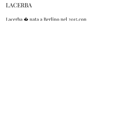
LACERBA
Lacerba � nata a Berlino nel 2015,con
l'intento di formare la prossima
generazione di startupper e innovatori
italiani. Sei anni dopo ci rivolgiamo
principalmente ad aziende e singoli
professionisti che hanno la necessit�
di sviluppare un mindset e delle
competenze digitali, ma il nostro
obiettivo � sempre lo stesso: abilitare
chiunque a generare innovazione.
©
2020 - 2023
- ASSOCIAZIONE NAZIONALE
NAVIGATOR - costituita a Milano il
26-9-2020
-