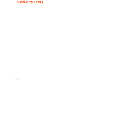
Vedi tutti i corsi
Piattaforma
UNIVERSITA' DI VENEZIA CA'
FOSCARI/ EDUOPEN