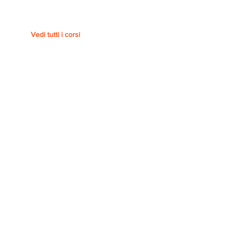
Vedi tutti i corsi
Piattaforma
MOMA/ COURSERA