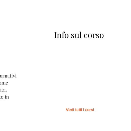
Info sul corso
A
ormativi
come
ata,
to in
Vedi tutti i corsi