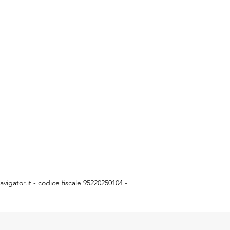
vigator.it
- codice fiscale 95220250104 -