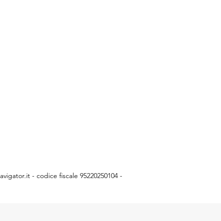
vigator.it
- codice fiscale 95220250104 -