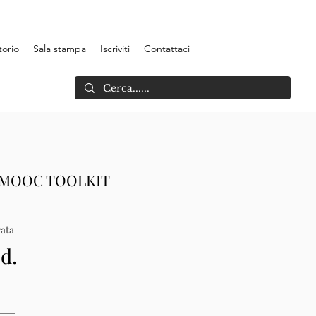
torio
Sala stampa
Iscriviti
Contattaci
AMOOC TOOLKIT
ata
.d.