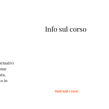
Info sul corso
A
ormativi
come
ata,
to in
Vedi tutti i corsi