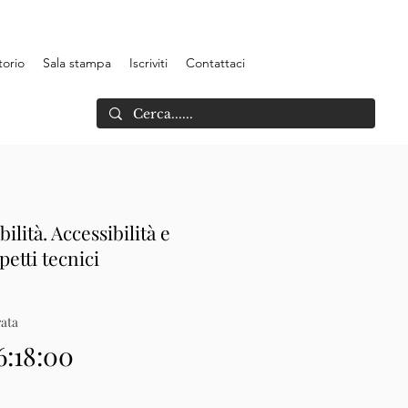
torio
Sala stampa
Iscriviti
Contattaci
bilità. Accessibilità e
petti tecnici
ata
6:18:00