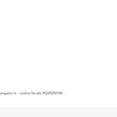
vigator.it
- codice fiscale 95220250104 -