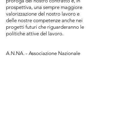
proroga del nostro contratto e, in
prospettiva, una sempre maggiore
valorizzazione del nostro lavoro e
delle nostre competenze anche nei
progetti futuri che riguarderanno le
politiche attive del lavoro.
A.N.NA. - Associazione Nazionale
Navigator
www.associazionenavigator.it
Scarica il comunicato stampa in
versione PDF
©
2020 - 2023
- ASSOCIAZIONE NAZIONALE
NAVIGATOR - costituita a Milano il
26-9-2020
-
info@associazionenavigator.it
- codice fiscale