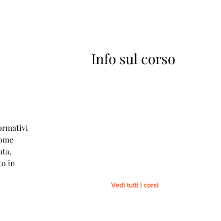
Info sul corso
A
ormativi
come
ata,
to in
Vedi tutti i corsi