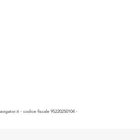
vigator.it
- codice fiscale 95220250104 -