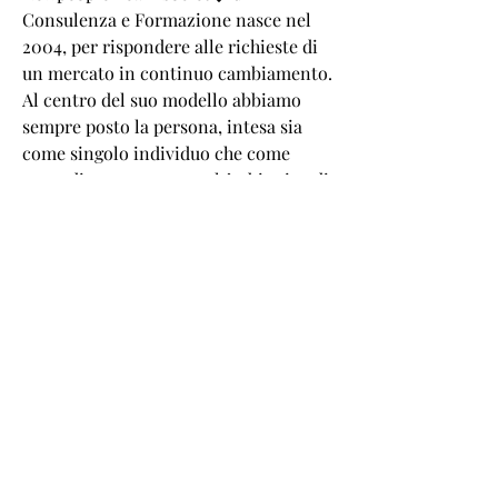
Consulenza e Formazione nasce nel
2004, per rispondere alle richieste di
un mercato in continuo cambiamento.
Al centro del suo modello abbiamo
sempre posto la persona, intesa sia
come singolo individuo che come
parte di un gruppo, con l�obiettivo di
programmare percorsi di crescita che
creino valore per la stessa e per le
aziende di cui fa parte.
Il principio di percorso formativo ad
hoc, unito alla professionalit� del suo
team ed alle tecnologie di supporto
rappresentano le pietre miliari che
hanno permesso a Newpeople Team di
svolgere attivit� formative su tutto il
territorio nazionale.